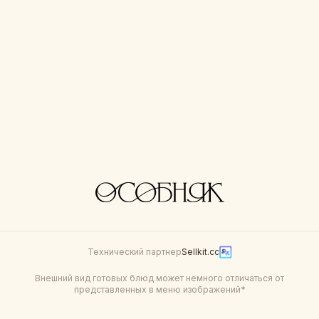
237 г
170 г
480
650
Пина коллада б/а
Б/А Глинтвейн
190 г
350 г
480
350
Технический партнер
Sellkit.cc
Внешний вид готовых блюд может немного отличаться от
представленных в меню изображений*