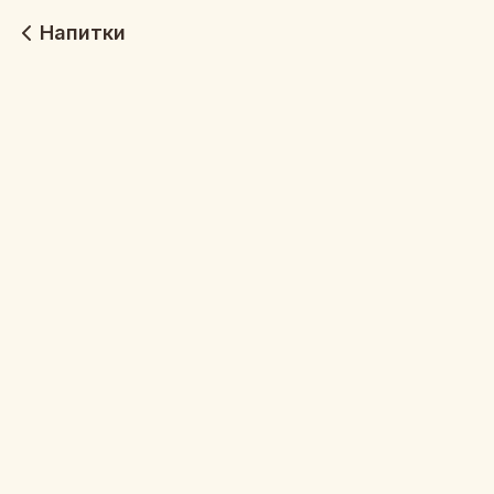
Напитки
Эспрессо
Американо
35 г
200 г
250
250
Капучино
Латте
300 г
35 г
390
390
Флэт Уайт
Раф
35 г
220 г
390
420